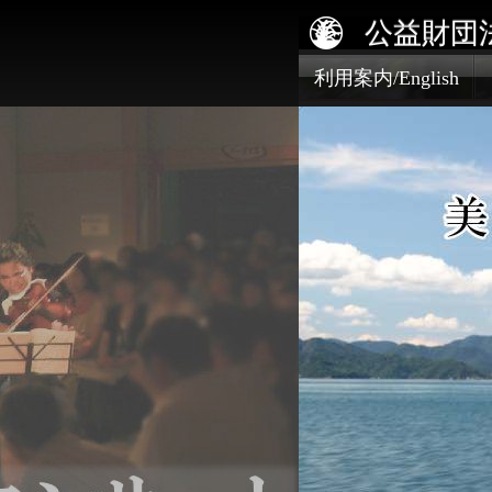
公益財団
利用案内/English