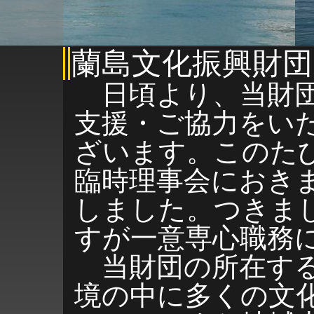
蘭島文化振興財
日頃より、当財団
支援・ご協力をい
ざいます。このたび
臨時理事会におき
しました。つきま
すが一意専心職務
当財団の所在する
境の中に多くの文