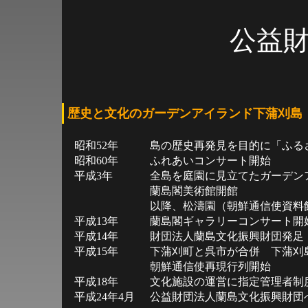
公益
歴史と文化のガーデンアイランド下蒲刈島
昭和52年
島の歴史再発見を目的に「ふる
昭和60年
ふれあいコンサート開始
平成3年
全島を庭園に見立てたガーデン
蘭島閣美術館開館
以降、松濤園（朝鮮通信使資料
平成13年
蘭島閣ギャラリーコンサート開
平成14年
財団法人蘭島文化振興財団発足
平成15年
下蒲刈町と呉市が合併 下蒲刈
朝鮮通信使再現行列開始
平成18年
文化施設の運営に指定管理者制
平成24年4月
公益財団法人蘭島文化振興財団