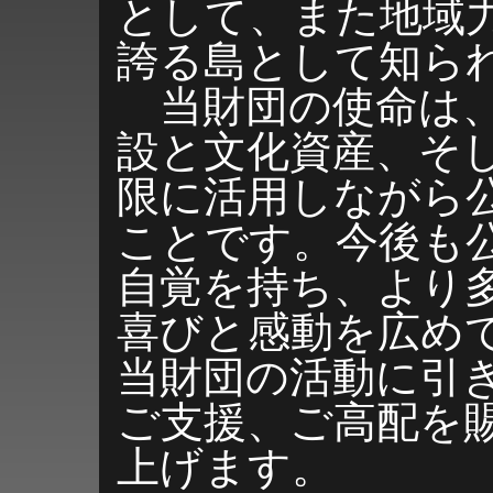
として、また地域
誇る島として知ら
当財団の使命は、
設と文化資産、そ
限に活用しながら
ことです。今後も
自覚を持ち、より
喜びと感動を広め
当財団の活動に引
ご支援、ご高配を
上げます。